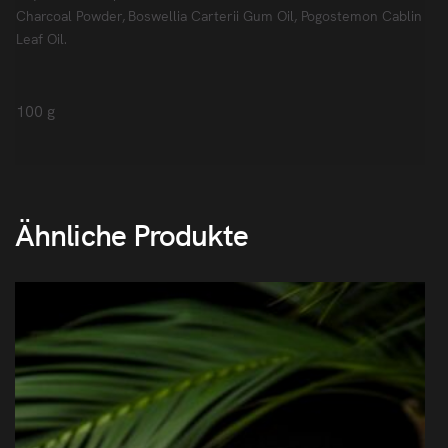
Charcoal Powder, Boswellia Carterii Gum Oil, Pogostemon Cablin
Leaf Oil.
100 g
Ähnliche Produkte