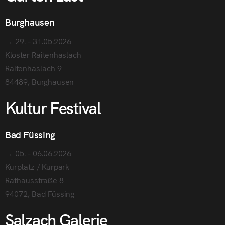
Burghausen
→ 29. – 31.05.2026
Kloster Raitenhaslach
Raitenhaslach 9
84489, Burghausen
Kultur Festival
Bad Füssing
→ 05. – 06.06.2026
Kurplatz / Kurpark
Rathausstraße 8
94072, Bad Füssing
Salzach Galerie