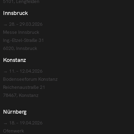
5101, Lengfelden
Innsbruck
→ 28. – 29.03.2026
Messe Innsbruck
Ing.-Etzel-Straße 31
6020, Innsbruck
Konstanz
→ 11. – 12.04.2026
Bodenseeforum Konstanz
Reichenaustraße 21
78467, Konstanz
Nürnberg
→ 18. – 19.04.2026
Ofenwerk