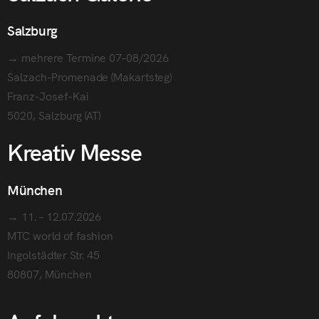
Salzburg
→ mehrere Termine 07–08/2026
Salzach-Promenade (Makartsteg)
Franz-Josef-Kai
5020, Salzburg (AT)
Kreativ Messe
München
→ 11. – 12.07.2026
MTC world of fashion
Ingolstädter Str. 45
80807, München