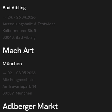
Bad Aibling
→ 24. – 26.04.2026
Ausstellungshalle & Festwiese
Kolbermoorer Str. 5
83043, Bad Aibling
Mach Art
München
→ 02. – 03.05.2026
Alte Kongresshalle
Am Bavariapark 14
80339, München
Adlberger Markt