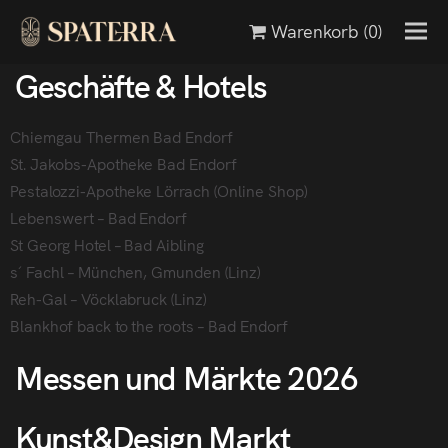
Warenkorb
(0)
Geschäfte & Hotels
Chiemgau Thermen Bad Endorf
St. Jakobs-Apotheke Bad Endorf
Pestalozzi-Apotheke Lörrach (Online Shop)
Lebenswert – Bad Endorf
St Georg Hotel – Bad Aibling
s´ Fachl – München, Gmunden (Linz)
Reh-Gal – Vöcklabruck (Linz)
Blankhof back to the roots – Bad Endorf
Messen und Märkte 2026
Kunst&Design Markt