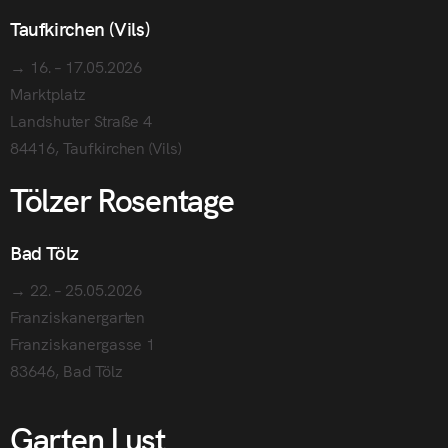
Taufkirchen (Vils)
→ 16. – 17.05.2026
Marktplatz
Landshuter Straße 4
84416, Taufkirchen (Vils)
Tölzer Rosentage
Bad Tölz
→ 22. – 25.05.2026
Franziskanergarten
Franziskanergasse 1
83646, Bad Tölz
Garten Lust