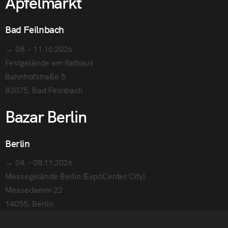
Apfelmarkt
Bad Feilnbach
→ 08. – 11.10.2026
Festgelände am Rathaus
Bahnhofstraße 5
83075, Bad Feilnbach
Bazar Berlin
Berlin
→ 04. – 08.11.2026
Messegelände Berlin (ExpoCenter City)
Messedamm 22
14055, Berlin