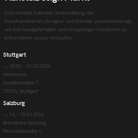
Eine beliebte kulturelle Veranstaltung, die
Kunsthandwerker, Designer und Künstler zusammenbringt,
um ihre handgefertigten und einzigartigen Kreationen zu
präsentieren und zu verkaufen.
Stuttgart
→ 28.02. – 01.03.2026
Wizemann
Quellenstraße 7
70376, Stuttgart
Salzburg
→ 14. – 15.03.2026
Brandboxx Salzburg
Moosfeldstraße 1