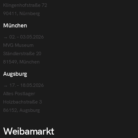
Klingenhofstraße 72
90411, Nürnberg
München
→ 02. – 03.05.2026
MVG Museum
Ständlerstraße 20
81549, München
Augsburg
→ 17. – 18.05.2026
Altes Postlager
Holzbachstraße 3
86152, Augsburg
Weibamarkt